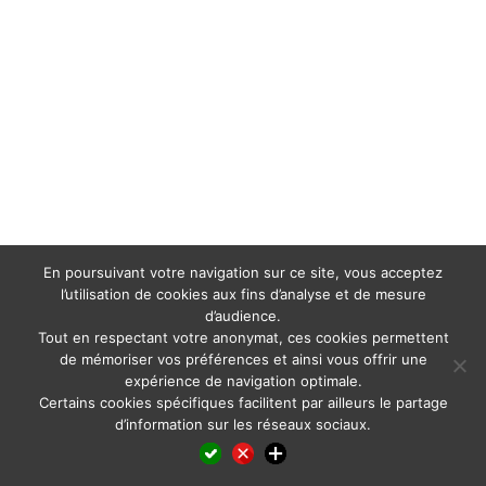
En poursuivant votre navigation sur ce site, vous acceptez
l’utilisation de cookies aux fins d’analyse et de mesure
d’audience.
Tout en respectant votre anonymat, ces cookies permettent
de mémoriser vos préférences et ainsi vous offrir une
expérience de navigation optimale.
Certains cookies spécifiques facilitent par ailleurs le partage
d’information sur les réseaux sociaux.
Facebook
LinkedIn
X
WhatsApp
Pinterest
Reddit
Email
Partager