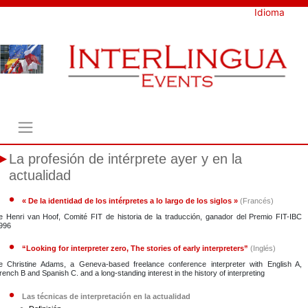
Skip
Idioma
to
content
La profesión de intérprete ayer y en la
actualidad
« De la identidad de los intérpretes a lo largo de los siglos »
(Francés)
e Henri van Hoof, Comité FIT de historia de la traducción, ganador del Premio FIT-IBC
996
“Looking for interpreter zero, The stories of early interpreters”
(Inglés)
e Christine Adams, a Geneva-based freelance conference interpreter with English A,
rench B and Spanish C. and a long-standing interest in the history of interpreting
Las técnicas de interpretación en la actualidad