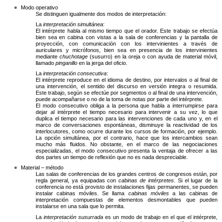
Modo operativo
Se distinguen igualmente dos modos de interpretación:
La
interpretación simultánea
:
El intérprete habla al mismo tiempo que el orador. Este trabajo se efectúa
bien sea en cabina con vistas a la sala de conferencias y la pantalla de
proyección, con comunicación con los intervinientes a través de
auriculares y micrófonos, bien sea en presencia de los intervinientes
mediante
chuchotage
(susurro) en la oreja o con ayuda de material móvil,
llamado
pinganillo
en la jerga del oficio.
La
interpretación consecutiva
:
El intérprete reproduce en el idioma de destino, por intervalos o al final de
una intervención, el sentido del discurso en versión integra o resumida.
Este trabajo, según se efectúe por segmentos o al final de una intervención,
puede acompañarse o no de la toma de notas por parte del intérprete.
El modo consecutivo obliga a la persona que habla a interrumpirse para
dejar al intérprete el tiempo necesario para intervenir a su vez, lo que
duplica el tiempo necesario para las intervenciones de cada uno y, en el
marco de conversaciones espontáneas, disminuye la reactividad de los
interlocutores, como ocurre durante los cursos de formación, por ejemplo.
La opción simultánea, por el contrario, hace que los intercambios sean
mucho más fluidos. No obstante, en el marco de las negociaciones
especializadas, el modo consecutivo presenta la ventaja de ofrecer a las
dos partes un tiempo de reflexión que no es nada despreciable.
Material – método
Las salas de conferencias de los grandes centros de congresos están, por
regla general, ya equipadas con
cabinas de intérpretes
. Si el lugar de la
conferencia no está provisto de instalaciones fijas permanentes, se pueden
instalar cabinas móviles. Se llama
cabinas móviles
a las cabinas de
interpretación compuestas de elementos desmontables que pueden
instalarse en una sala que lo permita.
La
interpretación susurrada
es un modo de trabajo en el que el intérprete,