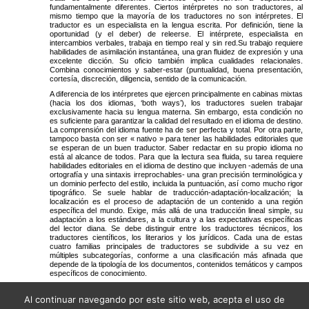
fundamentalmente diferentes. Ciertos intérpretes no son traductores, al
mismo tiempo que la mayoría de los traductores no son intérpretes. El
traductor es un especialista en la lengua escrita. Por definición, tiene la
oportunidad (y el deber) de releerse. El intérprete, especialista en
intercambios verbales, trabaja en tiempo real y sin red.Su trabajo requiere
habilidades de asimilación instantánea, una gran fluidez de expresión y una
excelente dicción. Su oficio también implica cualidades relacionales.
Combina conocimientos y saber-estar (puntualidad, buena presentación,
cortesía, discreción, diligencia, sentido de la comunicación.
A diferencia de los intérpretes que ejercen principalmente en cabinas mixtas
(hacia los dos idiomas, ‘both ways’), los traductores suelen trabajar
exclusivamente hacia su lengua materna. Sin embargo, esta condición no
es suficiente para garantizar la calidad del resultado en el idioma de destino.
La comprensión del idioma fuente ha de ser perfecta y total. Por otra parte,
tampoco basta con ser « nativo » para tener las habilidades editoriales que
se esperan de un buen traductor. Saber redactar en su propio idioma no
está al alcance de todos. Para que la lectura sea fluida, su tarea requiere
habilidades editoriales en el idioma de destino que incluyen -además de una
ortografía y una sintaxis irreprochables- una gran precisión terminológica y
un dominio perfecto del estilo, incluida la puntuación, así como mucho rigor
tipográfico. Se suele hablar de traducción-adaptación-localización; la
localización es el proceso de adaptación de un contenido a una región
específica del mundo. Exige, más allá de una traducción lineal simple, su
adaptación a los estándares, a la cultura y a las expectativas específicas
del lector diana. Se debe distinguir entre los traductores técnicos, los
traductores científicos, los literarios y los jurídicos. Cada una de estas
cuatro familias principales de traductores se subdivide a su vez en
múltiples subcategorías, conforme a una clasificación más afinada que
depende de la tipología de los documentos, contenidos temáticos y campos
específicos de conocimiento.
Un intérprete
jurado
ante el tribunal de apelación, es un intérprete de enlace
experto en temas jurídicos, certificado por las autoridades judiciales de
Al continuar navegando por este sitio web, acepta el uso de
cada país. Se hace la misma distinción entre el intérprete jurado y el