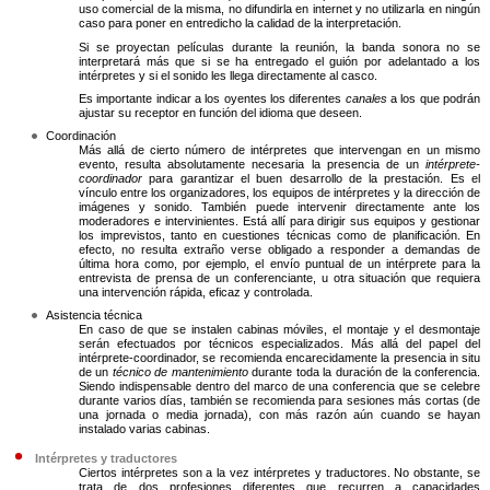
uso comercial de la misma, no difundirla en internet y no utilizarla en ningún
caso para poner en entredicho la calidad de la interpretación.
Si se proyectan películas durante la reunión, la banda sonora no se
interpretará más que si se ha entregado el guión por adelantado a los
intérpretes y si el sonido les llega directamente al casco.
Es importante indicar a los oyentes los diferentes
canales
a los que podrán
ajustar su receptor en función del idioma que deseen.
Coordinación
Más allá de cierto número de intérpretes que intervengan en un mismo
evento, resulta absolutamente necesaria la presencia de un
intérprete-
coordinador
para garantizar el buen desarrollo de la prestación. Es el
vínculo entre los organizadores, los equipos de intérpretes y la dirección de
imágenes y sonido. También puede intervenir directamente ante los
moderadores e intervinientes. Está allí para dirigir sus equipos y gestionar
los imprevistos, tanto en cuestiones técnicas como de planificación. En
efecto, no resulta extraño verse obligado a responder a demandas de
última hora como, por ejemplo,
el envío puntual de un intérprete para la
entrevista de prensa de un conferenciante, u otra situación que requiera
una intervención rápida, eficaz y controlada.
Asistencia técnica
En caso de que se instalen cabinas móviles, el montaje y el desmontaje
serán efectuados por técnicos especializados. Más allá del papel del
intérprete-coordinador, se recomienda encarecidamente la presencia in situ
de un
técnico de mantenimiento
durante toda la duración de la conferencia.
Siendo indispensable dentro del marco de una conferencia que se celebre
durante varios días, también se recomienda para sesiones más cortas (de
una jornada o media jornada), con más razón aún cuando se hayan
instalado varias cabinas.
Intérpretes y traductores
Ciertos intérpretes son a la vez intérpretes y traductores. No obstante, se
trata de dos profesiones diferentes que recurren a capacidades