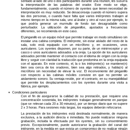
sentado al lado de uno o dos participantes durante una reunión, les susurra
la interpretación de las palabras del orador. Este modo se elige,
fundamentalmente, cuando el número de oyentes que tienen necesidad de
interpretación es muy reducido. Se desaconseja cuando el número supera
las dos personas, o cuando hace falta que varios intérpretes trabajen al
mismo tiempo en la misma sala, uno al árabe y otro al ruso por ejemplo, lo
que podría generar un murmullo de fondo tan desagradable como
perturbador. La utilización de
pinganillos
, ajustados a frecuencias
diferentes, se recomienda en este caso.
El
pinganillo
es un equipo móvil que permite trabajar en modo simultáneo sin
instalar una cabina completa. El intérprete, sin estar aislado del resto de la
sala, solo está equipado con un micrófono y, en ocasiones, unos
auriculares. Los oyentes disponen, por su parte, de un minirreceptor y un
casco o unos auriculares adosados a la oreja. La opción de los auriculares
adosados permite mantener el contacto con el idioma de origen con la oreja
libre y seguir con claridad la traducción que predomina en la oreja equipada
con el aparato. En este contexto, el, la o los intérprete(s) se mantiene(n)
bien sea cerca de los oradores, bien sea algo retirados, y habla(n) al
micrófono sin necesidad de elevar la voz. El inconveniente del pinganillo
con respecto a las cabinas móviles consiste en que no permite un
aislamiento sonoro. Su ventaja reside, por el contrario, en su manejabilidad
que permite los desplazamientos con los oyentes durante una visita a
fábrica, por ejemplo.
Condiciones particulares
Con el fin de asegurarse la calidad de su prestación, que requiere una
concentración sostenida, los intérpretes trabajan generalmente en
parejas
(que se relevan cada 20 a 30 minutos), por un tiempo diario que no supere
2 x 3 horas. Para sesiones más largas, los equipos deberán reforzarse.
La prestación de los intérpretes está destinada normalmente, de manera
exclusiva, a la audición directa e inmediata. No puede realizarse ninguna
grabación, incluida la efectuada por los oyentes, sin su consentimiento
previo. Excepcionalmente, puede autorizarse la grabación del canal del
intérprete, en la medida en que exista un compromiso de no realizar ningún