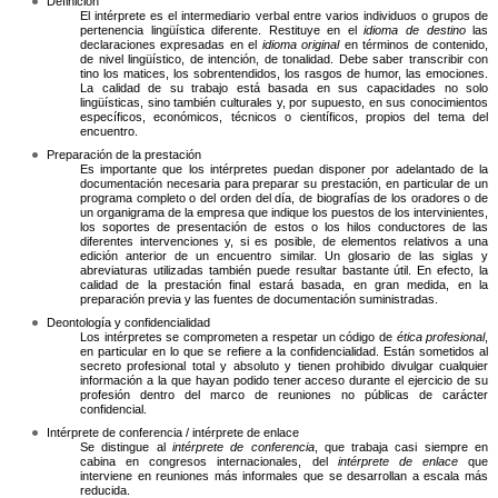
Definición
El intérprete es el intermediario verbal entre varios individuos o grupos de
pertenencia lingüística diferente. Restituye en el
idioma de destino
las
declaraciones expresadas en el
idioma original
en términos de contenido,
de nivel lingüístico, de intención, de tonalidad. Debe saber transcribir con
tino los matices, los sobrentendidos, los rasgos de humor, las emociones.
La calidad de su trabajo está basada en sus capacidades no solo
lingüísticas, sino también culturales y, por supuesto, en sus conocimientos
específicos,
económicos, técnicos o científicos, propios del tema del
encuentro.
Preparación de la prestación
Es importante que los intérpretes puedan disponer por adelantado de la
documentación necesaria para preparar su prestación, en particular de un
programa completo o del orden del día, de biografías de los oradores o de
un organigrama de la empresa que indique los puestos de los intervinientes,
los soportes de presentación de estos o los hilos conductores de las
diferentes intervenciones y, si es posible, de elementos relativos a una
edición anterior de un encuentro similar. Un glosario de las siglas y
abreviaturas utilizadas también puede resultar bastante útil. En efecto, la
calidad de la prestación final estará basada,
en gran medida, en la
preparación previa y las fuentes de documentación suministradas.
Deontología y confidencialidad
Los intérpretes se comprometen a respetar un código de
ética profesional
,
en particular en lo que se refiere a la confidencialidad. Están sometidos al
secreto profesional total y absoluto y tienen prohibido divulgar cualquier
información a la que hayan podido tener acceso durante
el ejercicio de su
profesión dentro del marco de reuniones no públicas de carácter
confidencial.
Intérprete de conferencia / intérprete de enlace
Se distingue al
intérprete de conferencia
, que trabaja casi siempre en
cabina en
congresos internacionales, del
intérprete de enlace
que
interviene en reuniones más informales que se desarrollan a escala más
reducida.