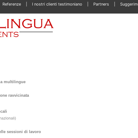
Referenze
I nostri clienti testimoniano
Partners
Suggerim
a multilingue
one ravvicinata
cali
rnazionali)
elle sessioni di lavoro