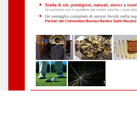
Scelta di siti, prestigiosi, naturali, storici o insoli
(in armonia con il carattere del vostro evento, i suoi obiet
Un ventaglio completo di servizi forniti nella re
Partner del Convention Bureau Nantes Saint-Nazaire e