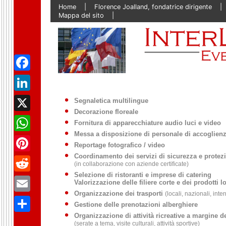
Skip
Home
Florence Joalland, fondatrice dirigente
to
Mappa del sito
content
Facebook
LinkedIn
Segnaletica multilingue
Decorazione floreale
X
Fornitura di apparecchiature audio luci e video
Messa a disposizione di personale di accoglienz
WhatsApp
Reportage fotografico / video
Coordinamento dei servizi di sicurezza e protezi
Pinterest
(in collaborazione con aziende certificate)
Selezione di ristoranti e imprese di catering
Reddit
Valorizzazione delle filiere corte e dei prodotti lo
Organizzazione dei trasporti
(locali, nazionali, inte
Email
Gestione delle prenotazioni alberghiere
Organizzazione di attività ricreative a margine d
Partager
(serate a tema, visite culturali, attività sportive)