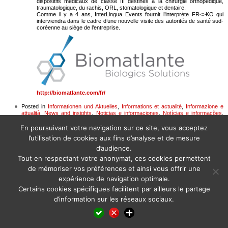
dispositifs médicaux de classe III destinés à la chirurgie orthopédique,
traumatologique, du rachis, ORL, stomatologique et dentaire.
Comme il y a 4 ans, InterLingua Events fournit l’interprète FR<>KO qui
interviendra dans le cadre d’une nouvelle visite des autorités de santé sud-
coréenne au siège de l’entreprise.
http://biomatlante.com/fr/
Posted in
Informationen und Aktuelles
,
Informations et actualité
,
Informazione e
attualità
,
News and insights
,
Noticias e informaciones
,
Notícias e informações
,
Информация и новости
En poursuivant votre navigation sur ce site, vous acceptez
l’utilisation de cookies aux fins d’analyse et de mesure
d’audience.
Tout en respectant votre anonymat, ces cookies permettent
de mémoriser vos préférences et ainsi vous offrir une
expérience de navigation optimale.
Certains cookies spécifiques facilitent par ailleurs le partage
d’information sur les réseaux sociaux.
Facebook
LinkedIn
X
WhatsApp
Pinterest
Reddit
Email
Partager