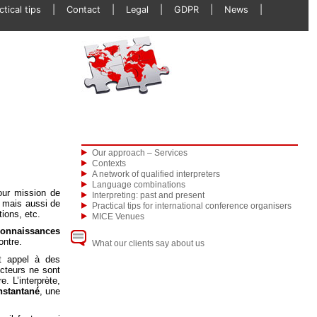
ctical tips
Contact
Legal
GDPR
News
Our approach – Services
Contexts
A network of qualified interpreters
Language combinations
pour mission de
Interpreting: past and present
, mais aussi de
Practical tips for international conference organisers
tions, etc.
MICE Venues
connaissances
ontre.
What our clients say about us
nt appel à des
ucteurs ne sont
e. L’interprète,
nstantané
, une