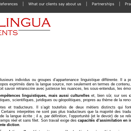
References
What our clients say about us
Partnerships
Pra
 plusieurs individus ou groupes d’appartenance linguistique différente. Il a 
propos exprimés dans la langue source, non seulement en termes de contenu
 doit savoir retranscrire avec justesse les nuances, les sous-entendus, les émo
mpétences linguistiques, mais aussi culturelles
et, bien sûr, sur ses
iques, scientifiques, juridiques ou géopolitiques, propres au thème de la renc
rètes et traducteurs. Il s’agit toutefois de deux métiers distincts qui fo
ertains interprètes ne sont pas plus traducteurs que la majorité des trad
 la langue écrite ; il a, par définition, l’opportunité (et le devoir) de se relir
temps réel et sans filet. Son travail exige des
capacités d’assimilation en i
nte diction
.