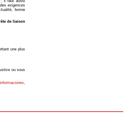
; il faut aussi
 des exigences
tualité, bonne
rète de liaison
ettant une plus
haustive ou sous
 informaciones
,