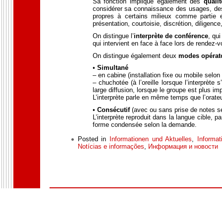
Sa fonction implique également des
qualit
considérer sa connaissance des usages, des
propres à certains milieux comme partie 
présentation, courtoisie, discrétion, diligenc
On distingue l’
interprète de conférence
, qui
qui intervient en face à face lors de rendez
On distingue également deux
modes opérat
•
Simultané
– en cabine (installation fixe ou mobile selon
– chuchotée (à l’oreille lorsque l’interprèt
large diffusion, lorsque le groupe est plus imp
L’interprète parle en même temps que l’orateu
•
Consécutif
(avec ou sans prise de notes selo
L’interprète reproduit dans la langue cible, p
forme condensée selon la demande.
Posted in
Informationen und Aktuelles
,
Informat
Notícias e informações
,
Информация и новости