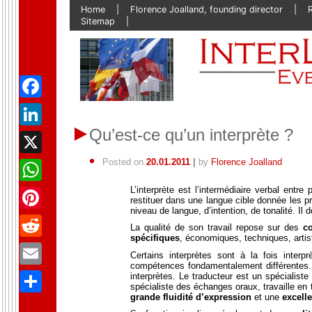
Skip
Home
Florence Joalland, founding director
to
Sitemap
content
Facebook
Qu’est-ce qu’un interprète ?
LinkedIn
Posted on
20.01.2011
|
by
Florence Joalland
X
L’interprète est l’intermédiaire verbal entre
WhatsApp
restituer dans une langue cible donnée les 
niveau de langue, d’intention, de tonalité. Il
Pinterest
La qualité de son travail repose sur des
co
spécifiques
, économiques, techniques, artist
Reddit
Certains interprètes sont à la fois interp
compétences fondamentalement différentes. C
Email
interprètes. Le traducteur est un spécialiste de
spécialiste des échanges oraux, travaille en 
grande fluidité d’expression
et une
excelle
Partager