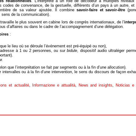
és relationnelles
. L’interprète a un rôle de décodeur à multiples niveaux 
 codes de convenance, de la gestuelle, différents d’un pays à un autre, et
entière de sa valeur ajoutée. Il combine
savoir-faire et savoir-être
(ponc
e, sens de la communication).
 travaille le plus souvent en cabine lors de congrès internationaux, de l’
interp
-vous d’affaires ou dans le cadre de l’accompagnement d’une délégation.
oires
:
 que le lieu où se déroule l’événement est pré-équipé ou non),
e s’adresse à 1 ou 2 personnes, ou sur
bidule
, dispositif audio ultraléger perm
ortant).
r.
n que l’interprétation se fait par segments ou à la fin d’une allocution).
ar intervalles ou à la fin d’une intervention, le sens du discours de façon ex
ions et actualité
,
Informazione e attualità
,
News and insights
,
Noticias e