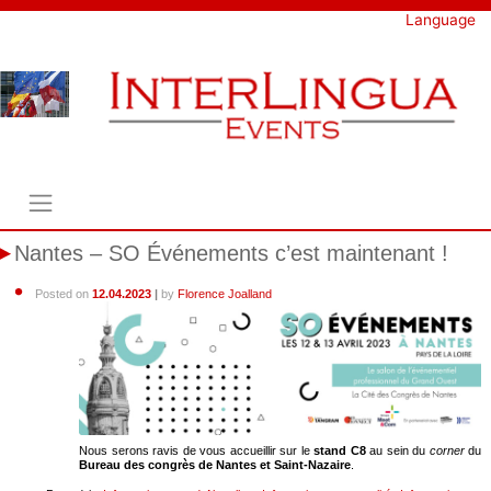
Skip
Language
to
content
Nantes – SO Événements c’est maintenant !
Posted on
12.04.2023
|
by
Florence Joalland
Nous serons ravis de vous accueillir sur le
stand C8
au sein du
corner
du
Bureau des congrès de Nantes et Saint-Nazaire
.