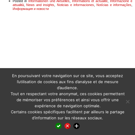
Posted in
Informationen und Aktuelles
,
Informations et actualité
,
Informazione e
attualità
,
News and insights
,
Noticias e informaciones
,
Notícias e informações
,
Информация и новости
En poursuivant votre navigation sur ce site, vous acceptez
l’utilisation de cookies aux fins d’analyse et de mesure
d’audience.
Tout en respectant votre anonymat, ces cookies permettent
de mémoriser vos préférences et ainsi vous offrir une
expérience de navigation optimale.
Certains cookies spécifiques facilitent par ailleurs le partage
d’information sur les réseaux sociaux.
Facebook
LinkedIn
X
WhatsApp
Pinterest
Reddit
Email
Partager