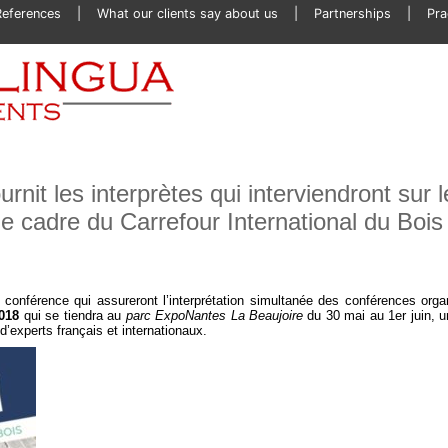
References
What our clients say about us
Partnerships
Pra
rnit les interprètes qui interviendront sur l
e cadre du Carrefour International du Bois
e conférence qui assureront l’interprétation simultanée des conférences org
2018
qui se tiendra au
parc ExpoNantes La Beaujoire
du 30 mai au 1er juin, 
 d’experts français et internationaux.