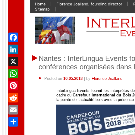
Skip
Home
Florence Joalland, founding director
to
Sitemap
content
Facebook
Nantes : InterLingua Events fou
LinkedIn
conférences organisées dans l
X
Posted on
10.05.2018
|
by
Florence Joalland
WhatsApp
InterLingua Events fournit les interprètes d
Pinterest
cadre du
Carrefour International du Bois 
la pointe de l’actualité bois avec la présence
Reddit
Email
Partager