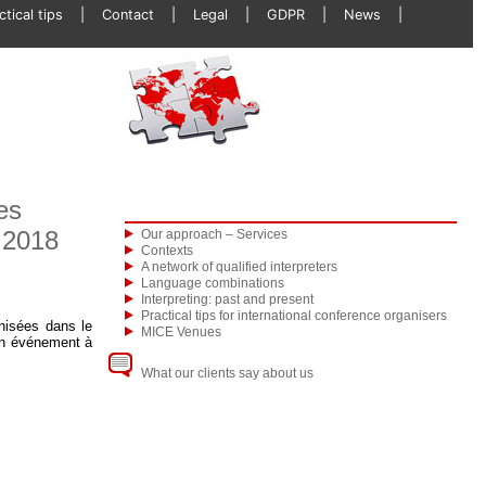
ctical tips
Contact
Legal
GDPR
News
es
Our approach – Services
 2018
Contexts
A network of qualified interpreters
Language combinations
Interpreting: past and present
Practical tips for international conference organisers
anisées dans le
MICE Venues
un événement à
What our clients say about us