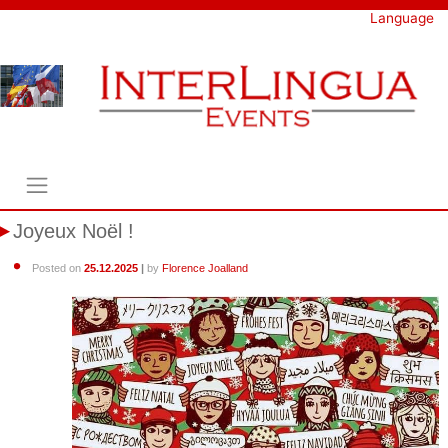
Skip
Language
to
content
Joyeux Noël !
Posted on
25.12.2025
|
by
Florence Joalland