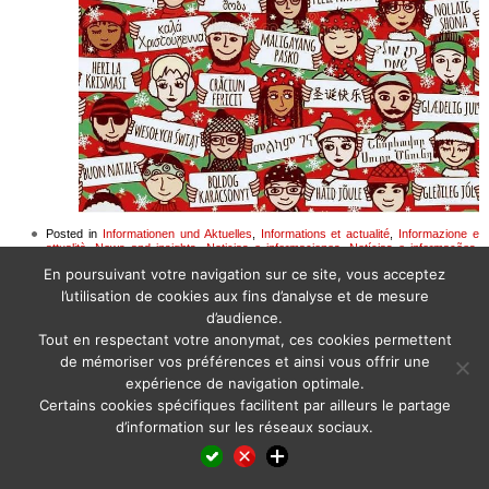
Posted in
Informationen und Aktuelles
,
Informations et actualité
,
Informazione e
attualità
,
News and insights
,
Noticias e informaciones
,
Notícias e informações
,
Информация и новости
En poursuivant votre navigation sur ce site, vous acceptez
l’utilisation de cookies aux fins d’analyse et de mesure
d’audience.
Tout en respectant votre anonymat, ces cookies permettent
de mémoriser vos préférences et ainsi vous offrir une
expérience de navigation optimale.
Certains cookies spécifiques facilitent par ailleurs le partage
d’information sur les réseaux sociaux.
Facebook
LinkedIn
X
WhatsApp
Pinterest
Reddit
Email
Partager