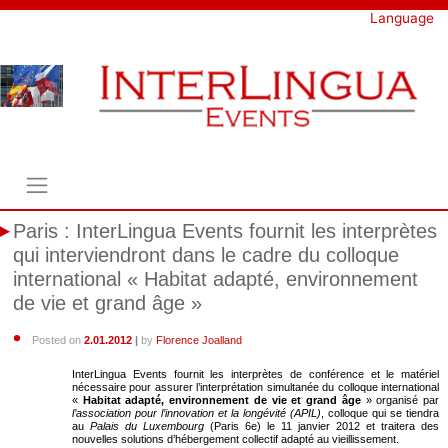
Skip
Language
to
content
Paris : InterLingua Events fournit les interprètes
qui interviendront dans le cadre du colloque
international « Habitat adapté, environnement
de vie et grand âge »
Posted on
2.01.2012
|
by
Florence Joalland
InterLingua Events fournit les interprètes de conférence et le matériel
nécessaire pour assurer l’interprétation simultanée du colloque international
«
Habitat adapté, environnement de vie et grand âge
» organisé par
l’association pour l’innovation et la longévité (APIL)
, colloque qui se tiendra
au
Palais du Luxembourg
(Paris 6e) le 11 janvier 2012 et traitera des
nouvelles solutions d’hébergement collectif adapté au vieillissement.