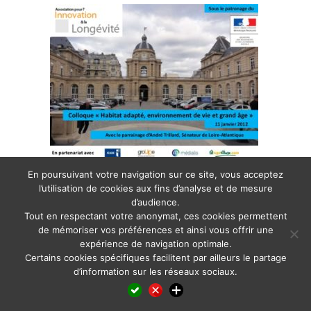
En poursuivant votre navigation sur ce site, vous acceptez
Posted in
Informationen und Aktuelles
,
Informations et actualité
,
Informazione e
attualità
,
News and insights
,
Noticias e informaciones
,
Notícias e informações
,
l’utilisation de cookies aux fins d’analyse et de mesure
Информация и новости
d’audience.
Tout en respectant votre anonymat, ces cookies permettent
de mémoriser vos préférences et ainsi vous offrir une
expérience de navigation optimale.
Certains cookies spécifiques facilitent par ailleurs le partage
d’information sur les réseaux sociaux.
Facebook
LinkedIn
X
WhatsApp
Pinterest
Reddit
Email
Partager