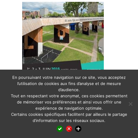
En poursuivant votre navigation sur ce site, vous acceptez
l’utilisation de cookies aux fins d’analyse et de mesure
http://www.timbershow.com/
d’audience.
Posted in
Informationen und Aktuelles
,
Informations et actualité
,
Informazione e
Tout en respectant votre anonymat, ces cookies permettent
attualità
,
News and insights
,
Noticias e informaciones
,
Notícias e informações
,
de mémoriser vos préférences et ainsi vous offrir une
Информация и новости
expérience de navigation optimale.
Certains cookies spécifiques facilitent par ailleurs le partage
d’information sur les réseaux sociaux.
Facebook
LinkedIn
X
WhatsApp
Pinterest
Reddit
Email
Partager