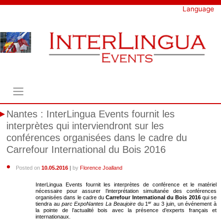
Skip
Language
to
content
Nantes : InterLingua Events fournit les
interprètes qui interviendront sur les
conférences organisées dans le cadre du
Carrefour International du Bois 2016
Posted on
10.05.2016
|
by
Florence Joalland
InterLingua Events fournit les interprètes de conférence et le matériel
nécessaire pour assurer l’interprétation simultanée des conférences
organisées dans le cadre du
Carrefour International du Bois 2016
qui se
er
tiendra au
parc ExpoNantes La Beaujoire
du 1
au 3 juin, un événement à
la pointe de l’actualité bois avec la présence d’experts français et
internationaux.