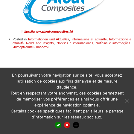
https://www.atoutcomposites.fr/
Posted in
Informationen und Aktuelles
,
Informations et actualité
,
Informazione e
attualità
,
News and insights
,
Noticias e informaciones
,
Notícias e informações
,
Информация и новости
En poursuivant votre navigation sur ce site, vous acceptez
l’utilisation de cookies aux fins d’analyse et de mesure
d’audience.
Tout en respectant votre anonymat, ces cookies permettent
de mémoriser vos préférences et ainsi vous offrir une
expérience de navigation optimale.
Certains cookies spécifiques facilitent par ailleurs le partage
d’information sur les réseaux sociaux.
Facebook
LinkedIn
X
WhatsApp
Pinterest
Reddit
Email
Partager