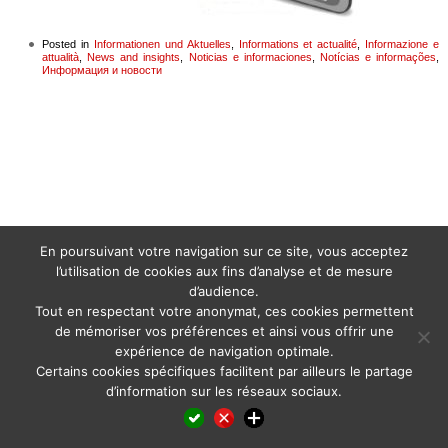
Posted in
Informationen und Aktuelles
,
Informations et actualité
,
Informazione e
attualità
,
News and insights
,
Noticias e informaciones
,
Notícias e informações
,
Информация и новости
En poursuivant votre navigation sur ce site, vous acceptez
l’utilisation de cookies aux fins d’analyse et de mesure
d’audience.
Tout en respectant votre anonymat, ces cookies permettent
de mémoriser vos préférences et ainsi vous offrir une
expérience de navigation optimale.
Certains cookies spécifiques facilitent par ailleurs le partage
d’information sur les réseaux sociaux.
Facebook
LinkedIn
X
WhatsApp
Pinterest
Reddit
Email
Partager