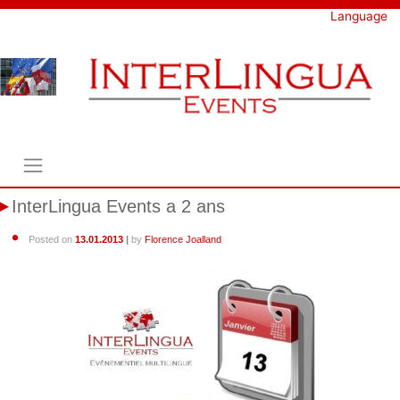
Skip
Language
to
content
InterLingua Events a 2 ans
Posted on
13.01.2013
|
by
Florence Joalland