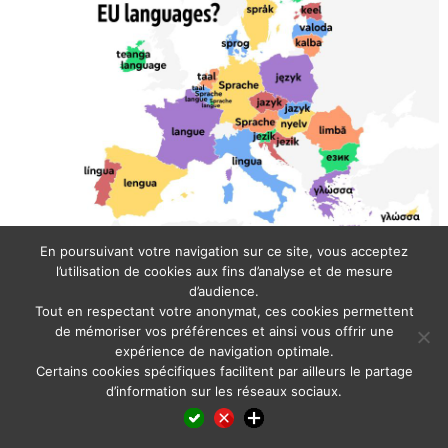
En poursuivant votre navigation sur ce site, vous acceptez
l’utilisation de cookies aux fins d’analyse et de mesure
Posted in
Informationen und Aktuelles
,
Informations et actualité
,
Informazione e
d’audience.
attualità
,
News and insights
,
Noticias e informaciones
,
Notícias e informações
,
Информация и новости
Tout en respectant votre anonymat, ces cookies permettent
de mémoriser vos préférences et ainsi vous offrir une
expérience de navigation optimale.
Certains cookies spécifiques facilitent par ailleurs le partage
d’information sur les réseaux sociaux.
Facebook
LinkedIn
X
WhatsApp
Pinterest
Reddit
Email
Partager