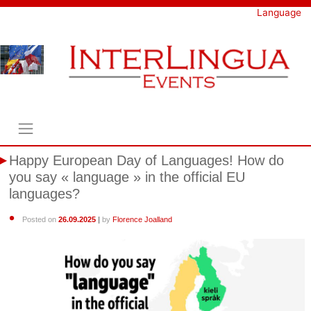
Skip
Language
to
content
Happy European Day of Languages! How do
you say « language » in the official EU
languages?
Posted on
26.09.2025
|
by
Florence Joalland