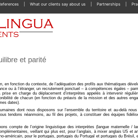
References
What our clients say about us
Partnerships
Pra
libre et parité
n, en fonction du contexte, de l’adéquation des profils aux thématiques dével
ance ou à l’étranger, un recrutement ponctuel – à compétences égales – parm
 prise en charge du déplacement d’interprètes appelés à intervenir réguliè
sponibilité de chacun (en fonction du préavis de la mission et des autres eng
mes dates).
umaines dont nous disposons sur l’ensemble du territoire et au-delà nous
s tendons néanmoins, au fil des projets, à constituer des équipes fidélis
s compte de l’origine linguistique des interprètes (langue maternelle / l
mplémentaires, veillant qui plus est, pour l’anglais, à mixer anglais US et a
no-américain, pour le portugais, portugais du Portugal et portugais du Brésil, 