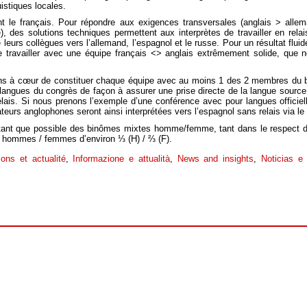
istiques locales.
t le français. Pour répondre aux exigences transversales (anglais > allem
 des solutions techniques permettent aux interprètes de travailler en relai
e leurs collègues vers l’allemand, l’espagnol et le russe. Pour un résultat flui
e travailler avec une équipe français <> anglais extrêmement solide, que n
ns à cœur de constituer chaque équipe avec au moins 1 des 2 membres du b
ngues du congrès de façon à assurer une prise directe de la langue source
elais. Si nous prenons l’exemple d’une conférence avec pour langues officiell
rateurs anglophones seront ainsi interprétées vers l’espagnol sans relais via le 
utant que possible des binômes mixtes homme/femme, tant dans le respect de
io hommes / femmes d’environ ⅓ (H) / ⅔ (F).
ions et actualité
,
Informazione e attualità
,
News and insights
,
Noticias e