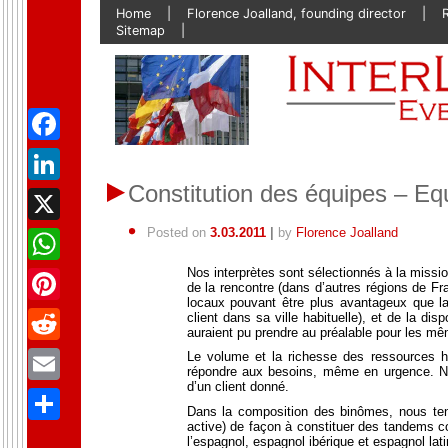
Skip
Home
Florence Joalland, founding director
to
Sitemap
content
Facebook
Constitution des équipes – Equi
LinkedIn
Posted on
3.03.2011
|
by
Florence Joalland
X
Nos interprètes sont sélectionnés à la missio
WhatsApp
de la rencontre (dans d’autres régions de Fr
locaux pouvant être plus avantageux que la
Pinterest
client dans sa ville habituelle), et de la di
auraient pu prendre au préalable pour les mê
Reddit
Le volume et la richesse des ressources h
répondre aux besoins, même en urgence. Nou
d’un client donné.
Email
Dans la composition des binômes, nous tenon
active) de façon à constituer des tandems co
Partager
l’espagnol, espagnol ibérique et espagnol lati