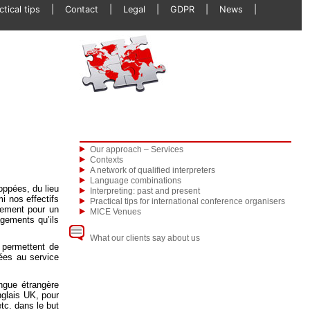
ctical tips
Contact
Legal
GDPR
News
Our approach – Services
Contexts
A network of qualified interpreters
Language combinations
oppées, du lieu
Interpreting: past and present
i nos effectifs
Practical tips for international conference organisers
rement pour un
MICE Venues
agements qu’ils
What our clients say about us
 permettent de
ées au service
angue étrangère
nglais UK, pour
etc. dans le but