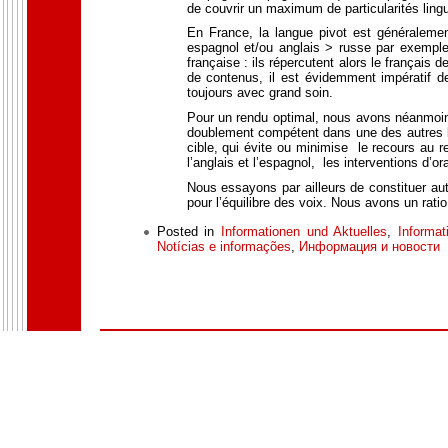
de couvrir un maximum de particularités lingu
En France, la langue pivot est généralemen
espagnol et/ou anglais > russe par exemple),
française : ils répercutent alors le français d
de contenus, il est évidemment impératif d
toujours avec grand soin.
Pour un rendu optimal, nous avons néanmoi
doublement compétent dans une des autres la
cible, qui évite ou minimise le recours au r
l’anglais et l’espagnol, les interventions d’o
Nous essayons par ailleurs de constituer a
pour l’équilibre des voix. Nous avons un rat
Posted in
Informationen und Aktuelles
,
Informat
Notícias e informações
,
Информация и новости