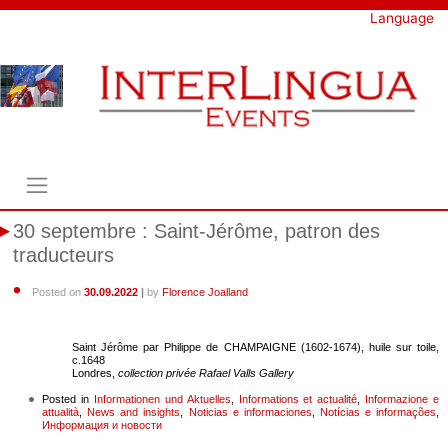
Skip
Language
to
content
30 septembre : Saint-Jérôme, patron des
traducteurs
Posted on
30.09.2022
|
by
Florence Joalland
Saint Jérôme par Philippe de CHAMPAIGNE (1602-1674), huile sur toile,
c.1648
Londres,
collection privée Rafael Valls Gallery
Posted in
Informationen und Aktuelles
,
Informations et actualité
,
Informazione e
attualità
,
News and insights
,
Noticias e informaciones
,
Notícias e informações
,
Информация и новости