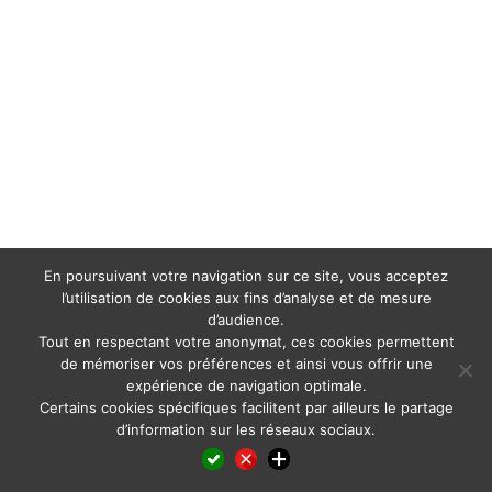
En poursuivant votre navigation sur ce site, vous acceptez
l’utilisation de cookies aux fins d’analyse et de mesure
d’audience.
Tout en respectant votre anonymat, ces cookies permettent
de mémoriser vos préférences et ainsi vous offrir une
expérience de navigation optimale.
Certains cookies spécifiques facilitent par ailleurs le partage
d’information sur les réseaux sociaux.
Facebook
LinkedIn
X
WhatsApp
Pinterest
Reddit
Email
Partager