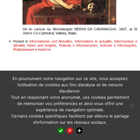
Oil on canvas by Michelangelo MERISI DA CARAVAGGIO, 1607, at
St
John’s Co-Cathedral
, Valletta, Malta
Posted in
Informationen und Aktuelles
,
Informations et actualité
,
Informazione e
attualità
,
News and insights
,
Noticias e informaciones
,
Notícias e informações
,
Информация и новости
En poursuivant votre navigation sur ce site, vous acceptez
l’utilisation de cookies aux fins d’analyse et de mesure
d’audience.
Tout en respectant votre anonymat, ces cookies permettent
de mémoriser vos préférences et ainsi vous offrir une
expérience de navigation optimale.
Certains cookies spécifiques facilitent par ailleurs le partage
d’information sur les réseaux sociaux.
Facebook
LinkedIn
X
WhatsApp
Pinterest
Reddit
Email
Partager