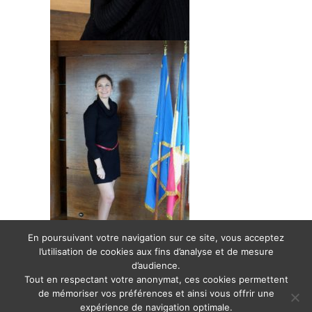
En poursuivant votre navigation sur ce site, vous acceptez
l’utilisation de cookies aux fins d’analyse et de mesure
Article à suivre…
d’audience.
Tout en respectant votre anonymat, ces cookies permettent
Posted in
Informationen und Aktuelles
,
Informations et actualité
,
Informazione e
attualità
,
News and insights
,
Noticias e informaciones
,
Notícias e informações
,
de mémoriser vos préférences et ainsi vous offrir une
Информация и новости
expérience de navigation optimale.