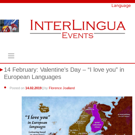
Skip
Language
to
content
14 February: Valentine’s Day – “I love you” in
European Languages
Posted on
14.02.2019
|
by
Florence Joalland