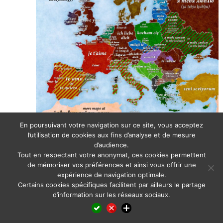
En poursuivant votre navigation sur ce site, vous acceptez
https://jakubmarian.com/i-love-you-in-european-languages/
l’utilisation de cookies aux fins d’analyse et de mesure
Posted in
Informationen und Aktuelles
,
Informations et actualité
,
Informazione e
d’audience.
attualità
,
News and insights
,
Noticias e informaciones
,
Notícias e informações
,
Информация и новости
Tout en respectant votre anonymat, ces cookies permettent
de mémoriser vos préférences et ainsi vous offrir une
expérience de navigation optimale.
Certains cookies spécifiques facilitent par ailleurs le partage
d’information sur les réseaux sociaux.
Facebook
LinkedIn
X
WhatsApp
Pinterest
Reddit
Email
Partager