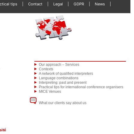
ctical tips
Contact
Legal
GDPR
News
Our approach – Services
Contexts
?
A network of qualified interpreters
Language combinations
Interpreting: past and present
Practical tips for international conference organisers
MICE Venues
What our clients say about us
sité