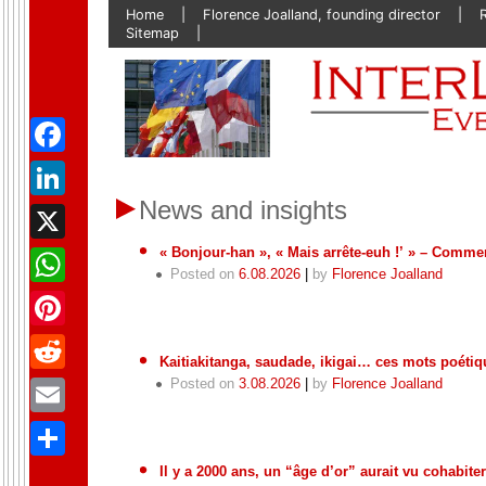
Skip
Home
Florence Joalland, founding director
to
Sitemap
content
Facebook
News and insights
LinkedIn
« Bonjour-han », « Mais arrête-euh !’ » – Commen
X
Posted on
6.08.2026
|
by
Florence Joalland
WhatsApp
Pinterest
Kaitiakitanga, saudade, ikigai… ces mots poét
Reddit
Posted on
3.08.2026
|
by
Florence Joalland
Email
Partager
Il y a 2000 ans, un “âge d’or” aurait vu cohabite