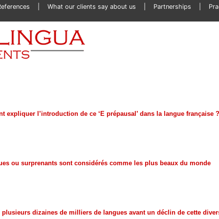
References
What our clients say about us
Partnerships
Pra
t expliquer l’introduction de ce ‘E prépausal’ dans la langue française 
iques ou surprenants sont considérés comme les plus beaux du monde
r plusieurs dizaines de milliers de langues avant un déclin de cette diver