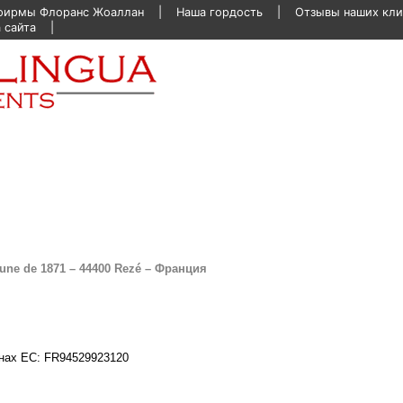
 фирмы Флоранс Жоаллан
Наша гордость
Отзывы наших кли
 сайта
mune de 1871 – 44400 Rezé – Франция
нах ЕС: FR94529923120