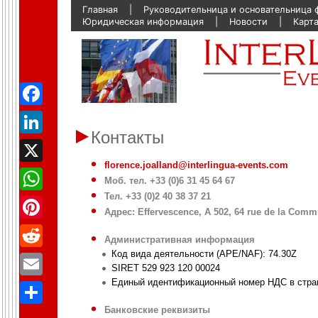
Skip
Главная
Руководительница и основательница
to
Юридическая информация
Новости
Карта
content
Facebook
Контакты
LinkedIn
florence.joalland@interlingua-events.com
X
Моб. тел. +33 (0)6 31 45 64 67
Тел. +33 (0)2 40 38 37 21
WhatsApp
Адрес: Effervescence, A 502, 64 rue de la Com
Pinterest
Административная информация
Код вида деятельности (APE/NAF): 74.30Z
Reddit
SIRET 529 923 120 00024
Единый идентификационный номер НДС в стра
Email
Банковские реквизиты
Partager