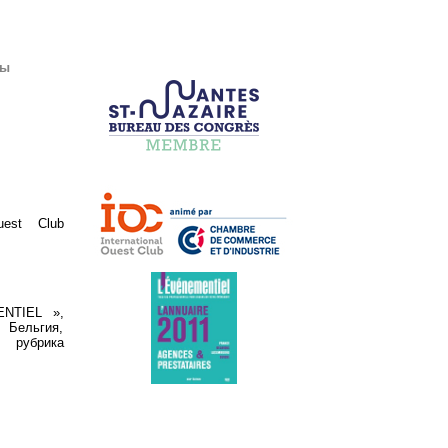
бы
uest Club
ENTIEL »,
 Бельгия,
 рубрика