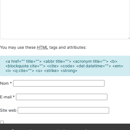
You may use these
HTML
tags and attributes:
<a href="" title=""> <abbr title=""> <acronym title=""> <b>
<blockquote cite=""> <cite> <code> <del datetime=""> <em>
<i> <q cite=""> <s> <strike> <strong>
Nom
*
E-mail
*
Site web
Enregistrer mon nom, mon e-mail et mon site dans le navigateur pour