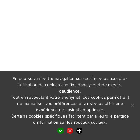
En poursuivant votre navigation sur ce site, vous acceptez
l’utilisation de cookies aux fins d’analyse et de mesure
d’audience.
Tout en respectant votre anonymat, ces cookies permettent
de mémoriser vos préférences et ainsi vous offrir une
expérience de navigation optimale.
Certains cookies spécifiques facilitent par ailleurs le partage
d’information sur les réseaux sociaux.
Facebook
LinkedIn
X
WhatsApp
Pinterest
Reddit
Email
Partager