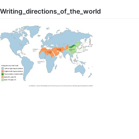
Skip
to
Writing_directions_of_the_world
content