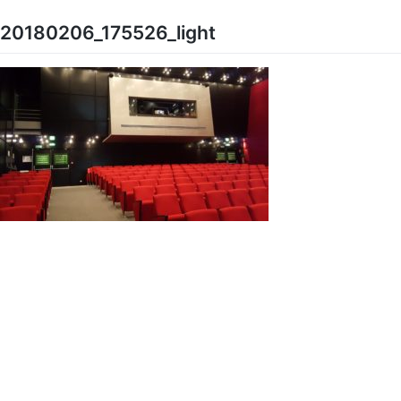
Skip
to
20180206_175526_light
content