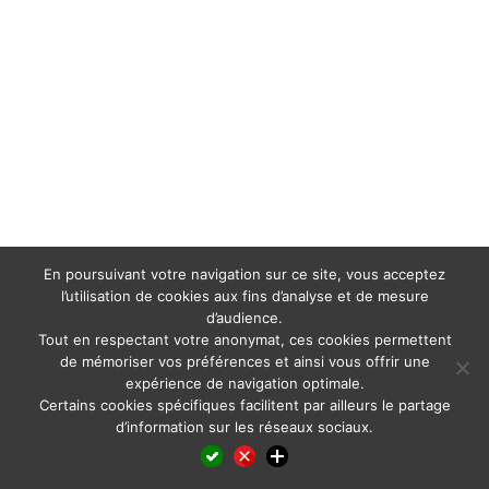
En poursuivant votre navigation sur ce site, vous acceptez
l’utilisation de cookies aux fins d’analyse et de mesure
d’audience.
Tout en respectant votre anonymat, ces cookies permettent
de mémoriser vos préférences et ainsi vous offrir une
expérience de navigation optimale.
Certains cookies spécifiques facilitent par ailleurs le partage
d’information sur les réseaux sociaux.
Facebook
LinkedIn
X
WhatsApp
Pinterest
Reddit
Email
Partager