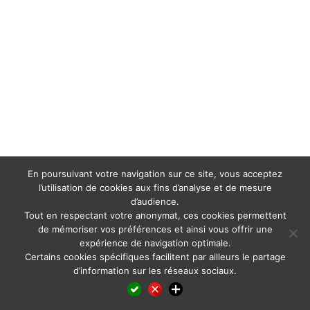
En poursuivant votre navigation sur ce site, vous acceptez
l’utilisation de cookies aux fins d’analyse et de mesure
d’audience.
Tout en respectant votre anonymat, ces cookies permettent
de mémoriser vos préférences et ainsi vous offrir une
expérience de navigation optimale.
Certains cookies spécifiques facilitent par ailleurs le partage
d’information sur les réseaux sociaux.
Facebook
LinkedIn
X
WhatsApp
Pinterest
Reddit
Email
Partager