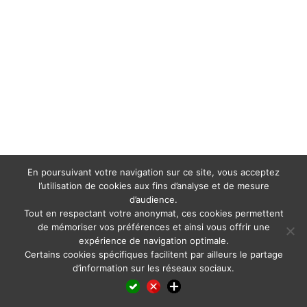
En poursuivant votre navigation sur ce site, vous acceptez
l’utilisation de cookies aux fins d’analyse et de mesure
d’audience.
Tout en respectant votre anonymat, ces cookies permettent
de mémoriser vos préférences et ainsi vous offrir une
expérience de navigation optimale.
Certains cookies spécifiques facilitent par ailleurs le partage
d’information sur les réseaux sociaux.
Facebook
LinkedIn
X
WhatsApp
Pinterest
Reddit
Email
Partager