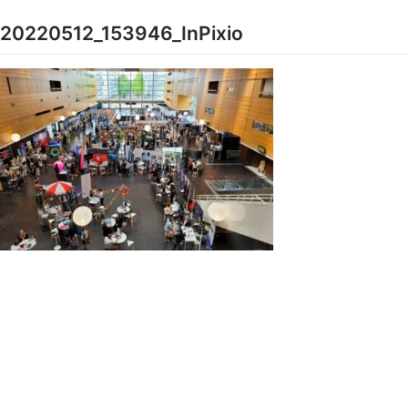
Skip
to
20220512_153946_InPixio
content