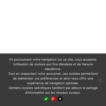
En poursuivant votre navigation sur ce site, vous acceptez
l’utilisation de cookies aux fins d’analyse et de mesure
d’audience.
Tout en respectant votre anonymat, ces cookies permettent
de mémoriser vos préférences et ainsi vous offrir une
expérience de navigation optimale.
Certains cookies spécifiques facilitent par ailleurs le partage
d’information sur les réseaux sociaux.
Facebook
LinkedIn
X
WhatsApp
Pinterest
Reddit
Email
Partager