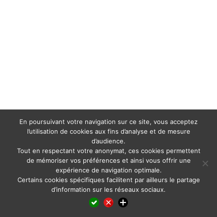
En poursuivant votre navigation sur ce site, vous acceptez
l’utilisation de cookies aux fins d’analyse et de mesure
d’audience.
Tout en respectant votre anonymat, ces cookies permettent
de mémoriser vos préférences et ainsi vous offrir une
expérience de navigation optimale.
Certains cookies spécifiques facilitent par ailleurs le partage
d’information sur les réseaux sociaux.
Facebook
LinkedIn
X
WhatsApp
Pinterest
Reddit
Email
Partager