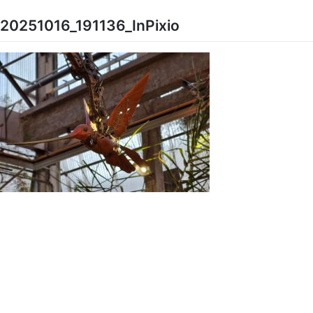
Skip
to
20251016_191136_InPixio
content