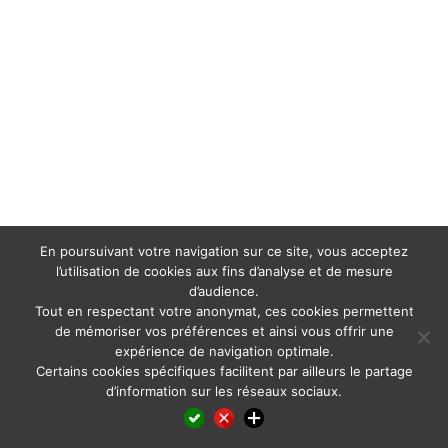
En poursuivant votre navigation sur ce site, vous acceptez
l’utilisation de cookies aux fins d’analyse et de mesure
d’audience.
Tout en respectant votre anonymat, ces cookies permettent
de mémoriser vos préférences et ainsi vous offrir une
expérience de navigation optimale.
Certains cookies spécifiques facilitent par ailleurs le partage
d’information sur les réseaux sociaux.
Facebook
LinkedIn
X
WhatsApp
Pinterest
Reddit
Email
Partager