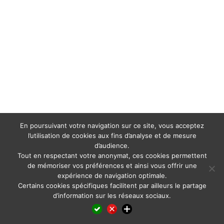
En poursuivant votre navigation sur ce site, vous acceptez
l’utilisation de cookies aux fins d’analyse et de mesure
d’audience.
Tout en respectant votre anonymat, ces cookies permettent
de mémoriser vos préférences et ainsi vous offrir une
expérience de navigation optimale.
Certains cookies spécifiques facilitent par ailleurs le partage
d’information sur les réseaux sociaux.
Facebook
LinkedIn
X
WhatsApp
Pinterest
Reddit
Email
Partager