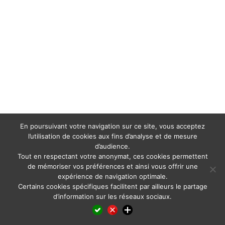
En poursuivant votre navigation sur ce site, vous acceptez
l’utilisation de cookies aux fins d’analyse et de mesure
d’audience.
Tout en respectant votre anonymat, ces cookies permettent
de mémoriser vos préférences et ainsi vous offrir une
expérience de navigation optimale.
Certains cookies spécifiques facilitent par ailleurs le partage
d’information sur les réseaux sociaux.
Facebook
LinkedIn
X
WhatsApp
Pinterest
Reddit
Email
Partager