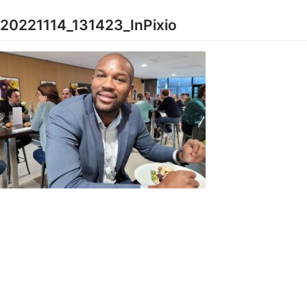
Skip
to
20221114_131423_InPixio
content