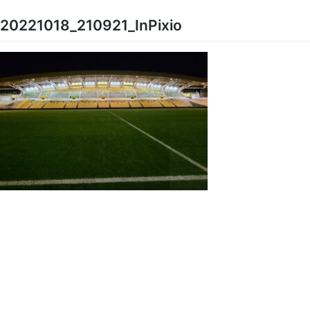
Skip
to
20221018_210921_InPixio
content