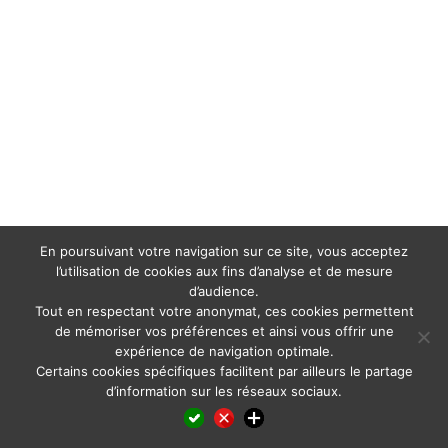
En poursuivant votre navigation sur ce site, vous acceptez
l’utilisation de cookies aux fins d’analyse et de mesure
d’audience.
Tout en respectant votre anonymat, ces cookies permettent
de mémoriser vos préférences et ainsi vous offrir une
expérience de navigation optimale.
Certains cookies spécifiques facilitent par ailleurs le partage
d’information sur les réseaux sociaux.
Facebook
LinkedIn
X
WhatsApp
Pinterest
Reddit
Email
Partager