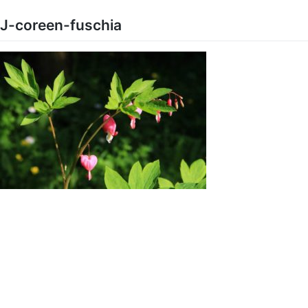
Skip
to
J-coreen-fuschia
content