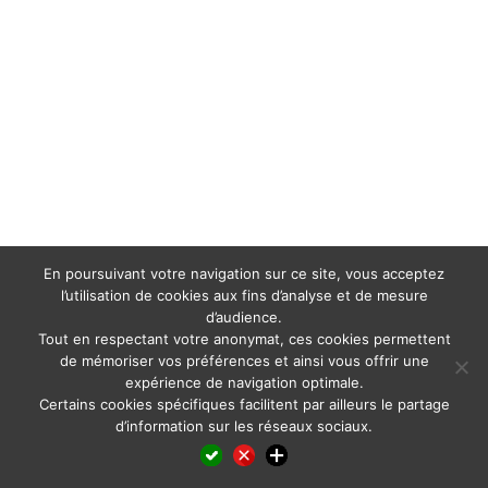
En poursuivant votre navigation sur ce site, vous acceptez
l’utilisation de cookies aux fins d’analyse et de mesure
d’audience.
Tout en respectant votre anonymat, ces cookies permettent
de mémoriser vos préférences et ainsi vous offrir une
expérience de navigation optimale.
Certains cookies spécifiques facilitent par ailleurs le partage
d’information sur les réseaux sociaux.
Facebook
LinkedIn
X
WhatsApp
Pinterest
Reddit
Email
Partager