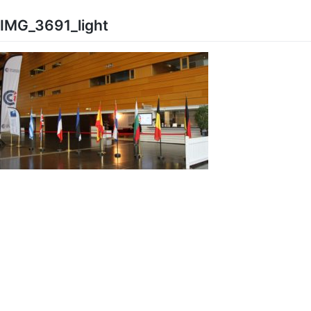
Skip
to
IMG_3691_light
content