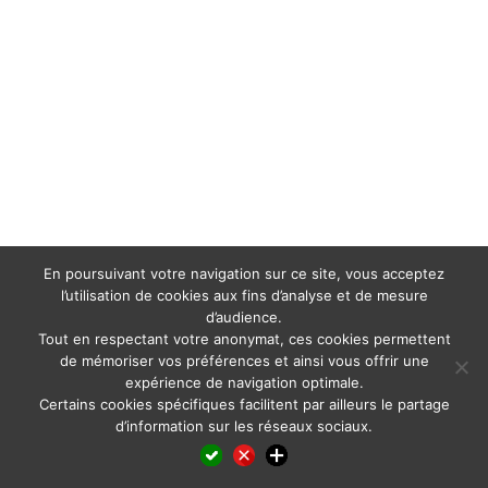
En poursuivant votre navigation sur ce site, vous acceptez
l’utilisation de cookies aux fins d’analyse et de mesure
d’audience.
Tout en respectant votre anonymat, ces cookies permettent
de mémoriser vos préférences et ainsi vous offrir une
expérience de navigation optimale.
Certains cookies spécifiques facilitent par ailleurs le partage
d’information sur les réseaux sociaux.
Facebook
LinkedIn
X
WhatsApp
Pinterest
Reddit
Email
Partager