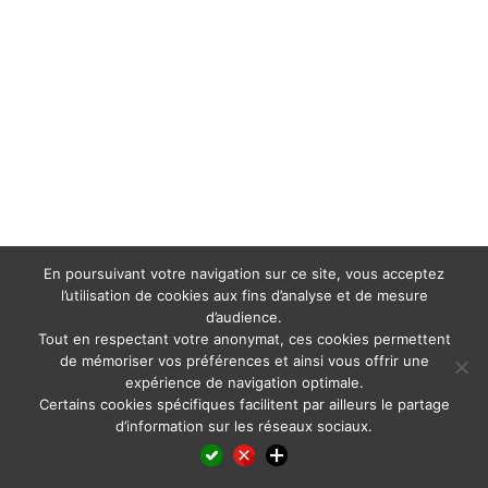
En poursuivant votre navigation sur ce site, vous acceptez
l’utilisation de cookies aux fins d’analyse et de mesure
d’audience.
Tout en respectant votre anonymat, ces cookies permettent
de mémoriser vos préférences et ainsi vous offrir une
expérience de navigation optimale.
Certains cookies spécifiques facilitent par ailleurs le partage
d’information sur les réseaux sociaux.
Facebook
LinkedIn
X
WhatsApp
Pinterest
Reddit
Email
Partager