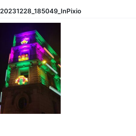
Skip
to
20231228_185049_InPixio
content