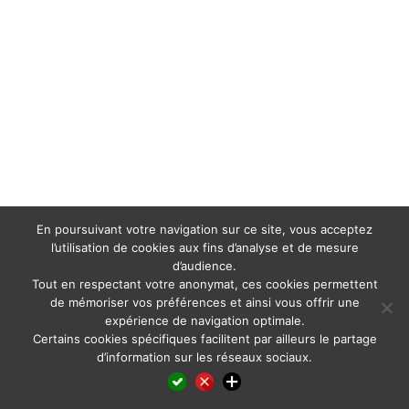
En poursuivant votre navigation sur ce site, vous acceptez
l’utilisation de cookies aux fins d’analyse et de mesure
d’audience.
Tout en respectant votre anonymat, ces cookies permettent
de mémoriser vos préférences et ainsi vous offrir une
expérience de navigation optimale.
Certains cookies spécifiques facilitent par ailleurs le partage
d’information sur les réseaux sociaux.
Facebook
LinkedIn
X
WhatsApp
Pinterest
Reddit
Email
Partager