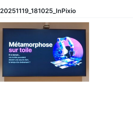
Skip
to
20251119_181025_InPixio
content