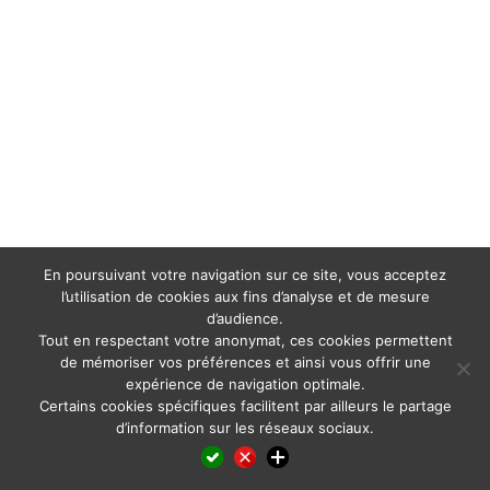
En poursuivant votre navigation sur ce site, vous acceptez
l’utilisation de cookies aux fins d’analyse et de mesure
d’audience.
Tout en respectant votre anonymat, ces cookies permettent
de mémoriser vos préférences et ainsi vous offrir une
expérience de navigation optimale.
Certains cookies spécifiques facilitent par ailleurs le partage
d’information sur les réseaux sociaux.
Facebook
LinkedIn
X
WhatsApp
Pinterest
Reddit
Email
Partager