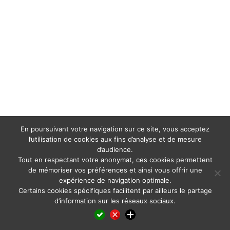
En poursuivant votre navigation sur ce site, vous acceptez
l’utilisation de cookies aux fins d’analyse et de mesure
d’audience.
Tout en respectant votre anonymat, ces cookies permettent
de mémoriser vos préférences et ainsi vous offrir une
expérience de navigation optimale.
Certains cookies spécifiques facilitent par ailleurs le partage
d’information sur les réseaux sociaux.
Facebook
LinkedIn
X
WhatsApp
Pinterest
Reddit
Email
Partager