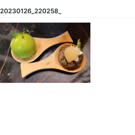
Skip
to
20230126_220258_
content