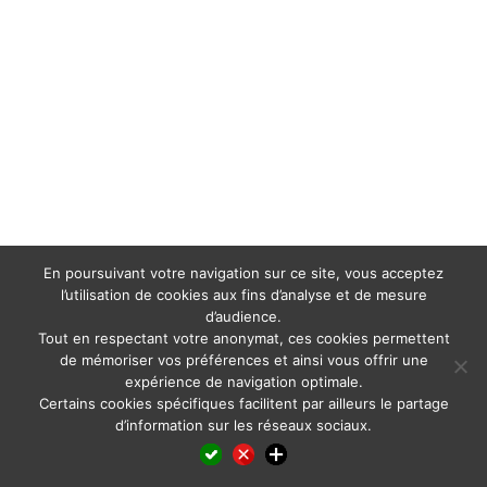
En poursuivant votre navigation sur ce site, vous acceptez
l’utilisation de cookies aux fins d’analyse et de mesure
d’audience.
Tout en respectant votre anonymat, ces cookies permettent
de mémoriser vos préférences et ainsi vous offrir une
expérience de navigation optimale.
Certains cookies spécifiques facilitent par ailleurs le partage
d’information sur les réseaux sociaux.
Facebook
LinkedIn
X
WhatsApp
Pinterest
Reddit
Email
Partager