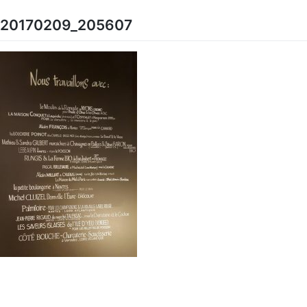
Skip
to
20170209_205607
content