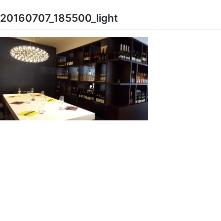
Skip
to
20160707_185500_light
content