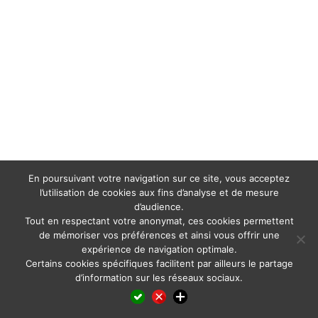
En poursuivant votre navigation sur ce site, vous acceptez
l’utilisation de cookies aux fins d’analyse et de mesure
d’audience.
Tout en respectant votre anonymat, ces cookies permettent
de mémoriser vos préférences et ainsi vous offrir une
expérience de navigation optimale.
Certains cookies spécifiques facilitent par ailleurs le partage
d’information sur les réseaux sociaux.
Facebook
LinkedIn
X
WhatsApp
Pinterest
Reddit
Email
Partager