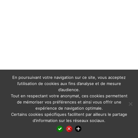
En poursuivant votre navigation sur ce site, vous acceptez
l’utilisation de cookies aux fins d’analyse et de mesure
d’audience.
Tout en respectant votre anonymat, ces cookies permettent
de mémoriser vos préférences et ainsi vous offrir une
expérience de navigation optimale.
Certains cookies spécifiques facilitent par ailleurs le partage
d’information sur les réseaux sociaux.
Facebook
LinkedIn
X
WhatsApp
Pinterest
Reddit
Email
Partager