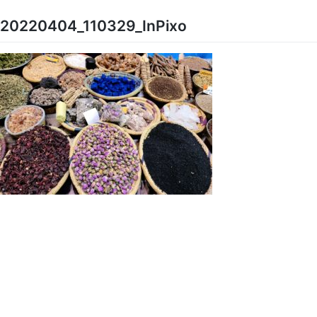
Skip
to
20220404_110329_InPixo
content