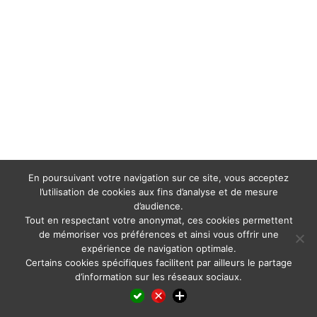
En poursuivant votre navigation sur ce site, vous acceptez
l’utilisation de cookies aux fins d’analyse et de mesure
d’audience.
Tout en respectant votre anonymat, ces cookies permettent
de mémoriser vos préférences et ainsi vous offrir une
expérience de navigation optimale.
Certains cookies spécifiques facilitent par ailleurs le partage
d’information sur les réseaux sociaux.
Facebook
LinkedIn
X
WhatsApp
Pinterest
Reddit
Email
Partager