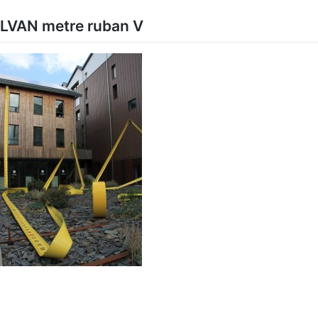
Skip
to
LVAN metre ruban V
content