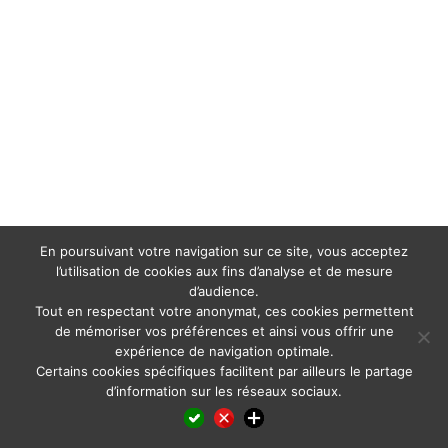
En poursuivant votre navigation sur ce site, vous acceptez
l’utilisation de cookies aux fins d’analyse et de mesure
d’audience.
Tout en respectant votre anonymat, ces cookies permettent
de mémoriser vos préférences et ainsi vous offrir une
expérience de navigation optimale.
Certains cookies spécifiques facilitent par ailleurs le partage
d’information sur les réseaux sociaux.
Facebook
LinkedIn
X
WhatsApp
Pinterest
Reddit
Email
Partager