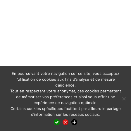
En poursuivant votre navigation sur ce site, vous acceptez
l’utilisation de cookies aux fins d’analyse et de mesure
d’audience.
Tout en respectant votre anonymat, ces cookies permettent
de mémoriser vos préférences et ainsi vous offrir une
expérience de navigation optimale.
Certains cookies spécifiques facilitent par ailleurs le partage
d’information sur les réseaux sociaux.
Facebook
LinkedIn
X
WhatsApp
Pinterest
Reddit
Email
Partager