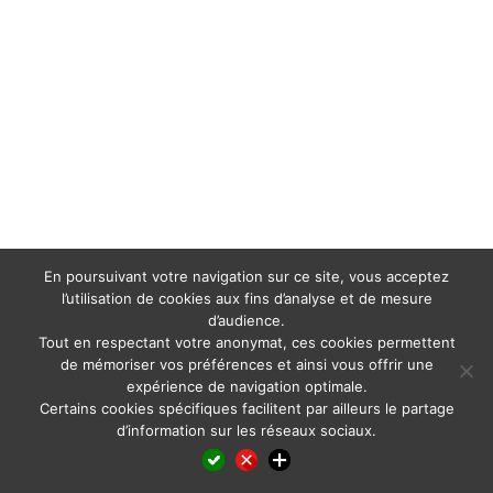
En poursuivant votre navigation sur ce site, vous acceptez
l’utilisation de cookies aux fins d’analyse et de mesure
d’audience.
Tout en respectant votre anonymat, ces cookies permettent
de mémoriser vos préférences et ainsi vous offrir une
expérience de navigation optimale.
Certains cookies spécifiques facilitent par ailleurs le partage
d’information sur les réseaux sociaux.
Facebook
LinkedIn
X
WhatsApp
Pinterest
Reddit
Email
Partager