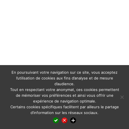
En poursuivant votre navigation sur ce site, vous acceptez
l’utilisation de cookies aux fins d’analyse et de mesure
d’audience.
Tout en respectant votre anonymat, ces cookies permettent
de mémoriser vos préférences et ainsi vous offrir une
expérience de navigation optimale.
Certains cookies spécifiques facilitent par ailleurs le partage
d’information sur les réseaux sociaux.
Facebook
LinkedIn
X
WhatsApp
Pinterest
Reddit
Email
Partager