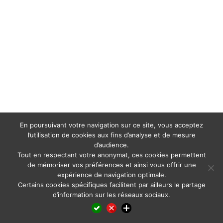
En poursuivant votre navigation sur ce site, vous acceptez
l’utilisation de cookies aux fins d’analyse et de mesure
d’audience.
Tout en respectant votre anonymat, ces cookies permettent
de mémoriser vos préférences et ainsi vous offrir une
expérience de navigation optimale.
Certains cookies spécifiques facilitent par ailleurs le partage
d’information sur les réseaux sociaux.
Facebook
LinkedIn
X
WhatsApp
Pinterest
Reddit
Email
Partager