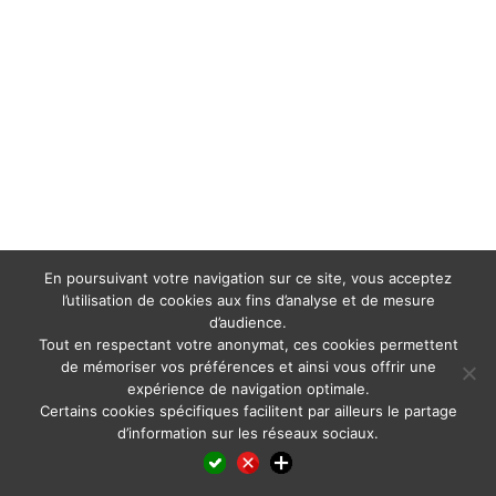
En poursuivant votre navigation sur ce site, vous acceptez
l’utilisation de cookies aux fins d’analyse et de mesure
d’audience.
Tout en respectant votre anonymat, ces cookies permettent
de mémoriser vos préférences et ainsi vous offrir une
expérience de navigation optimale.
Certains cookies spécifiques facilitent par ailleurs le partage
d’information sur les réseaux sociaux.
Facebook
LinkedIn
X
WhatsApp
Pinterest
Reddit
Email
Partager