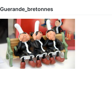
Skip
to
Guerande_bretonnes
content