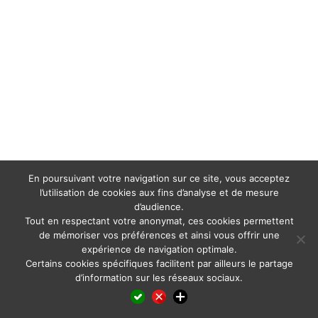
En poursuivant votre navigation sur ce site, vous acceptez
l’utilisation de cookies aux fins d’analyse et de mesure
d’audience.
Tout en respectant votre anonymat, ces cookies permettent
de mémoriser vos préférences et ainsi vous offrir une
expérience de navigation optimale.
Certains cookies spécifiques facilitent par ailleurs le partage
d’information sur les réseaux sociaux.
Facebook
LinkedIn
X
WhatsApp
Pinterest
Reddit
Email
Partager