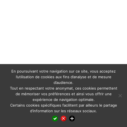
En poursuivant votre navigation sur ce site, vous acceptez
l’utilisation de cookies aux fins d’analyse et de mesure
d’audience.
Tout en respectant votre anonymat, ces cookies permettent
de mémoriser vos préférences et ainsi vous offrir une
expérience de navigation optimale.
Certains cookies spécifiques facilitent par ailleurs le partage
d’information sur les réseaux sociaux.
Facebook
LinkedIn
X
WhatsApp
Pinterest
Reddit
Email
Partager