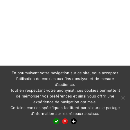
En poursuivant votre navigation sur ce site, vous acceptez
l’utilisation de cookies aux fins d’analyse et de mesure
d’audience.
Tout en respectant votre anonymat, ces cookies permettent
de mémoriser vos préférences et ainsi vous offrir une
expérience de navigation optimale.
Certains cookies spécifiques facilitent par ailleurs le partage
d’information sur les réseaux sociaux.
Facebook
LinkedIn
X
WhatsApp
Pinterest
Reddit
Email
Partager