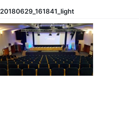
Skip
to
20180629_161841_light
content